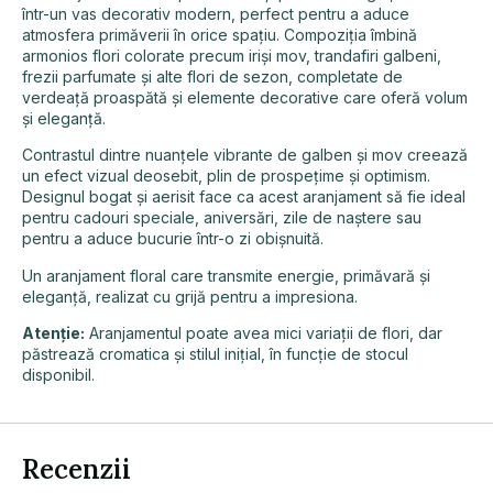
într-un vas decorativ modern, perfect pentru a aduce
atmosfera primăverii în orice spațiu. Compoziția îmbină
armonios flori colorate precum iriși mov, trandafiri galbeni,
frezii parfumate și alte flori de sezon, completate de
verdeață proaspătă și elemente decorative care oferă volum
și eleganță.
Contrastul dintre nuanțele vibrante de galben și mov creează
un efect vizual deosebit, plin de prospețime și optimism.
Designul bogat și aerisit face ca acest aranjament să fie ideal
pentru cadouri speciale, aniversări, zile de naștere sau
pentru a aduce bucurie într-o zi obișnuită.
Un aranjament floral care transmite energie, primăvară și
eleganță, realizat cu grijă pentru a impresiona.
Atenție:
Aranjamentul poate avea mici variații de flori, dar
păstrează cromatica și stilul inițial, în funcție de stocul
disponibil.
Recenzii