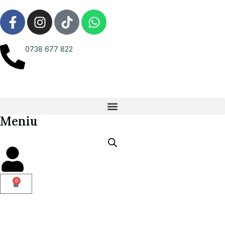
0738 677 822
Meniu
0