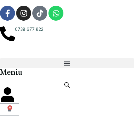
0738 677 822
Meniu
0