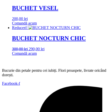
fost:
320,00 lei.
350,00 lei.
BUCHET VESEL
200,00
lei
Comandă acum
Reduceri!
BUCHET NOCTURN CHIC
Prețul
Prețul
300,00
lei
290,00
lei
inițial
curent
Comandă acum
a
este:
fost:
290,00 lei.
300,00 lei.
Bucurie din petale pentru cei iubiți. Flori proaspete, livrate oricând
dorești.
Facebook-f