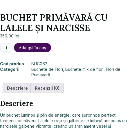
BUCHET PRIMĂVARĂ CU
LALELE ȘI NARCISSE
350,00
lei
Adaugă în coș
Cod produs
BUC062
Categorii
Buchete de Flori
,
Buchete mix de flori
,
Flori de
Primavară
Descriere
Recenzii (0)
Descriere
Un buchet luminos și plin de energie, care surprinde perfect
farmecul primăverii. Lalelele roșii și galbene se îmbină armonios cu
narcisele galbene vibrante, creând un aranjament vesel și