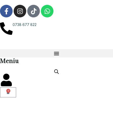
0738 677 822
Meniu
0