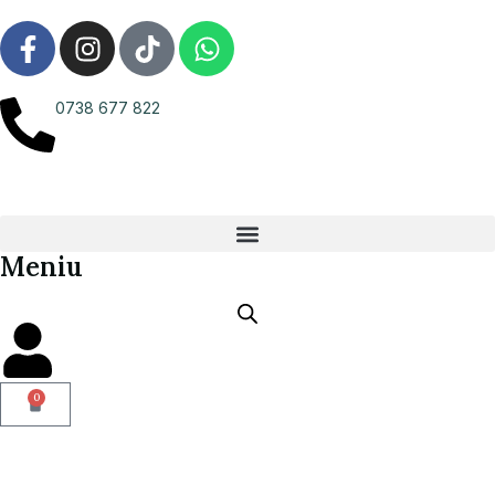
0738 677 822
Meniu
0