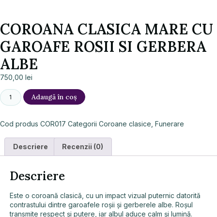
COROANA CLASICA MARE CU
GAROAFE ROSII SI GERBERA
ALBE
750,00
lei
Adaugă în coș
Cod produs
COR017
Categorii
Coroane clasice
,
Funerare
Descriere
Recenzii (0)
Descriere
Este o coroană clasică, cu un impact vizual puternic datorită
contrastului dintre garoafele roșii și gerberele albe. Roșul
transmite respect și putere, iar albul aduce calm și lumină.