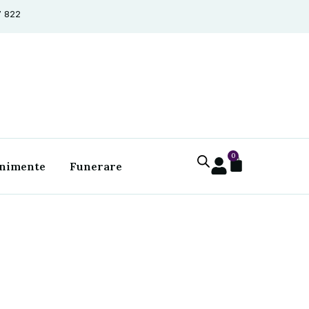
7 822
0
nimente
Funerare