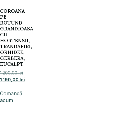
COROANA
PE
ROTUND
GRANDIOASA
CU
HORTENSII,
TRANDAFIRI,
ORHIDEE,
GERBERA,
EUCALPT
1.200,00
lei
1.190,00
lei
Comandă
acum