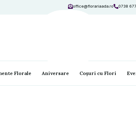
office@florariaada.ro
0738 67
ente Florale
Aniversare
Coșuri cu Flori
Eve