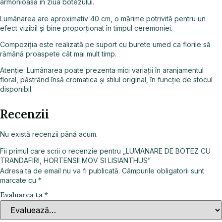
armonioasă în ziua botezului.
Lumânarea are aproximativ 40 cm, o mărime potrivită pentru un
efect vizibil și bine proporționat în timpul ceremoniei.
Compoziția este realizată pe suport cu burete umed ca florile să
rămână proaspete cât mai mult timp.
Atenție: Lumânarea poate prezenta mici variații în aranjamentul
floral, păstrând însă cromatica și stilul original, în funcție de stocul
disponibil.
Recenzii
Nu există recenzii până acum.
Fii primul care scrii o recenzie pentru „LUMANARE DE BOTEZ CU
TRANDAFIRI, HORTENSII MOV SI LISIANTHUS”
Adresa ta de email nu va fi publicată.
Câmpurile obligatorii sunt
marcate cu
*
Evaluarea ta
*