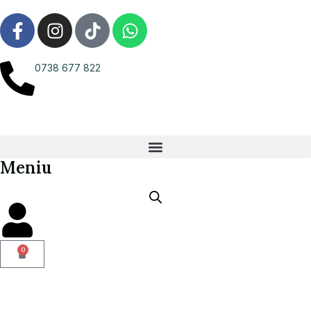
0738 677 822
Meniu
0