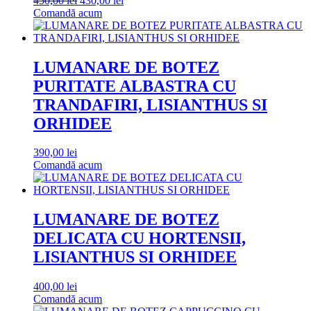
450,00
lei
430,00
lei
inițial
curent
Comandă acum
a
este:
fost:
430,00 lei.
450,00 lei.
LUMANARE DE BOTEZ
PURITATE ALBASTRA CU
TRANDAFIRI, LISIANTHUS SI
ORHIDEE
390,00
lei
Comandă acum
LUMANARE DE BOTEZ
DELICATA CU HORTENSII,
LISIANTHUS SI ORHIDEE
400,00
lei
Comandă acum