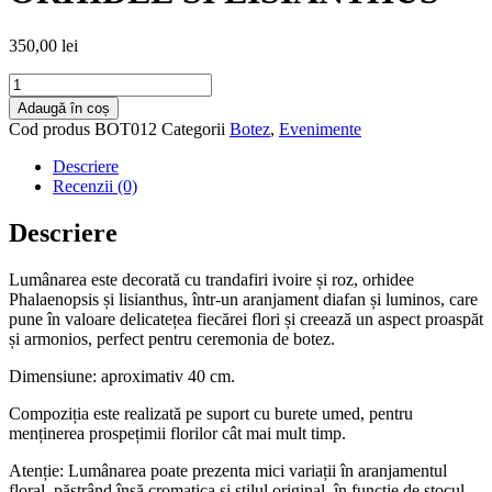
350,00
lei
Cantitate
LUMANARE
Adaugă în coș
DE
Cod produs
BOT012
Categorii
Botez
,
Evenimente
BOTEZ
DIAFANA
Descriere
CU
Recenzii (0)
TRANDAFIRI,
ORHIDEE
Descriere
SI
LISIANTHUS
Lumânarea este decorată cu trandafiri ivoire și roz, orhidee
Phalaenopsis și lisianthus, într-un aranjament diafan și luminos, care
pune în valoare delicatețea fiecărei flori și creează un aspect proaspăt
și armonios, perfect pentru ceremonia de botez.
Dimensiune: aproximativ 40 cm.
Compoziția este realizată pe suport cu burete umed, pentru
menținerea prospețimii florilor cât mai mult timp.
Atenție: Lumânarea poate prezenta mici variații în aranjamentul
floral, păstrând însă cromatica și stilul original, în funcție de stocul