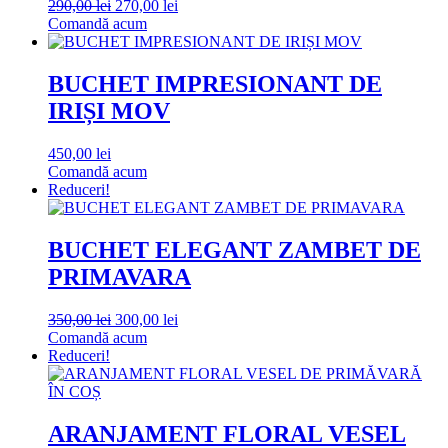
Prețul
Prețul
290,00
lei
270,00
lei
inițial
curent
Comandă acum
a
este:
fost:
270,00 lei.
290,00 lei.
BUCHET IMPRESIONANT DE
IRIȘI MOV
450,00
lei
Comandă acum
Reduceri!
BUCHET ELEGANT ZAMBET DE
PRIMAVARA
Prețul
Prețul
350,00
lei
300,00
lei
inițial
curent
Comandă acum
a
este:
Reduceri!
fost:
300,00 lei.
350,00 lei.
ARANJAMENT FLORAL VESEL