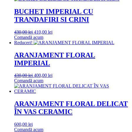
400,00 lei.
BUCHET IMPERIAL CU
TRANDAFIRI SI CRINI
Prețul
Prețul
430,00
lei
410,00
lei
inițial
curent
Comandă acum
a
este:
Reduceri!
fost:
410,00 lei.
430,00 lei.
ARANJAMENT FLORAL
IMPERIAL
Prețul
Prețul
430,00
lei
400,00
lei
inițial
curent
Comandă acum
a
este:
fost:
400,00 lei.
430,00 lei.
ARANJAMENT FLORAL DELICAT
ÎN VAS CERAMIC
600,00
lei
Comandă acum