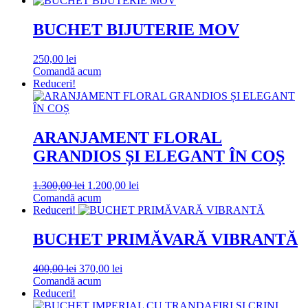
fost:
1.500,00 lei.
2.000,00 lei.
BUCHET BIJUTERIE MOV
250,00
lei
Comandă acum
Reduceri!
ARANJAMENT FLORAL
GRANDIOS ȘI ELEGANT ÎN COȘ
Prețul
Prețul
1.300,00
lei
1.200,00
lei
inițial
curent
Comandă acum
a
este:
Reduceri!
fost:
1.200,00 lei.
1.300,00 lei.
BUCHET PRIMĂVARĂ VIBRANTĂ
Prețul
Prețul
400,00
lei
370,00
lei
inițial
curent
Comandă acum
a
este:
Reduceri!
fost:
370,00 lei.