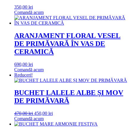
350,00
lei
Comandă acum
ARANJAMENT FLORAL VESEL
DE PRIMĂVARĂ ÎN VAS DE
CERAMICĂ
690,00
lei
Comandă acum
Reduceri!
BUCHET LALELE ALBE ȘI MOV
DE PRIMĂVARĂ
Prețul
Prețul
470,00
lei
450,00
lei
inițial
curent
Comandă acum
a
este:
fost:
450,00 lei.