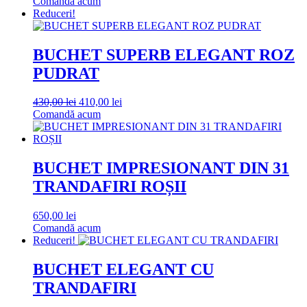
inițial
curent
Comandă acum
a
este:
Reduceri!
fost:
360,00 lei.
380,00 lei.
BUCHET SUPERB ELEGANT ROZ
PUDRAT
Prețul
Prețul
430,00
lei
410,00
lei
inițial
curent
Comandă acum
a
este:
fost:
410,00 lei.
430,00 lei.
BUCHET IMPRESIONANT DIN 31
TRANDAFIRI ROȘII
650,00
lei
Comandă acum
Reduceri!
BUCHET ELEGANT CU
TRANDAFIRI