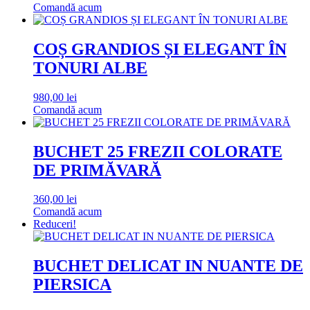
inițial
curent
Comandă acum
a
este:
fost:
1.000,00 lei.
1.200,00 lei.
COȘ GRANDIOS ȘI ELEGANT ÎN
TONURI ALBE
980,00
lei
Comandă acum
BUCHET 25 FREZII COLORATE
DE PRIMĂVARĂ
360,00
lei
Comandă acum
Reduceri!
BUCHET DELICAT IN NUANTE DE
PIERSICA