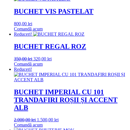
BUCHET VIS PASTELAT
800,00
lei
Comandă acum
Reduceri!
BUCHET REGAL ROZ
Prețul
Prețul
350,00
lei
320,00
lei
inițial
curent
Comandă acum
a
este:
Reduceri!
fost:
320,00 lei.
350,00 lei.
BUCHET IMPERIAL CU 101
TRANDAFIRI ROȘII ȘI ACCENT
ALB
Prețul
Prețul
2.000,00
lei
1.500,00
lei
inițial
curent
Comandă acum
a
este: