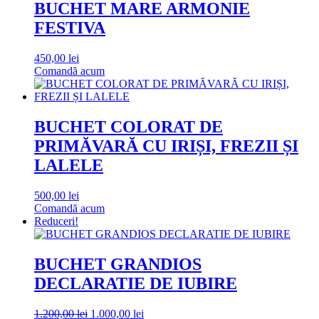
470,00 lei.
BUCHET MARE ARMONIE
FESTIVA
450,00
lei
Comandă acum
BUCHET COLORAT DE
PRIMĂVARĂ CU IRIȘI, FREZII ȘI
LALELE
500,00
lei
Comandă acum
Reduceri!
BUCHET GRANDIOS
DECLARATIE DE IUBIRE
Prețul
Prețul
1.200,00
lei
1.000,00
lei