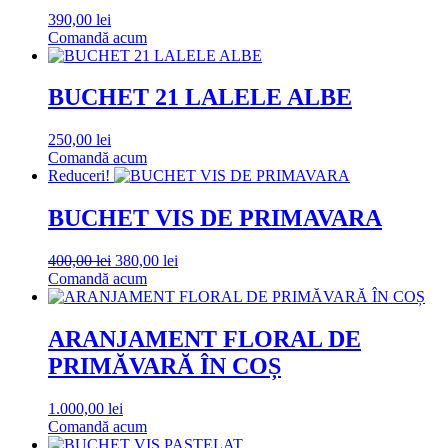
390,00
lei
Comandă acum
BUCHET 21 LALELE ALBE
250,00
lei
Comandă acum
Reduceri!
BUCHET VIS DE PRIMAVARA
Prețul
Prețul
400,00
lei
380,00
lei
inițial
curent
Comandă acum
a
este:
fost:
380,00 lei.
400,00 lei.
ARANJAMENT FLORAL DE
PRIMĂVARĂ ÎN COȘ
1.000,00
lei
Comandă acum