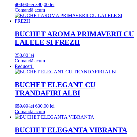
Prețul
Prețul
400,00
lei
390,00
lei
inițial
curent
Comandă acum
a
este:
fost:
390,00 lei.
400,00 lei.
BUCHET AROMA PRIMAVERII CU
LALELE SI FREZII
250,00
lei
Comandă acum
Reduceri!
BUCHET ELEGANT CU
TRANDAFIRI ALBI
Prețul
Prețul
650,00
lei
630,00
lei
inițial
curent
Comandă acum
a
este:
fost:
630,00 lei.
650,00 lei.
BUCHET ELEGANTA VIBRANTA