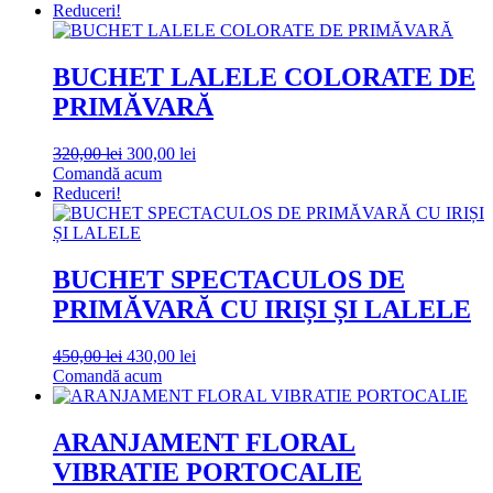
Reduceri!
BUCHET LALELE COLORATE DE
PRIMĂVARĂ
Prețul
Prețul
320,00
lei
300,00
lei
inițial
curent
Comandă acum
a
este:
Reduceri!
fost:
300,00 lei.
320,00 lei.
BUCHET SPECTACULOS DE
PRIMĂVARĂ CU IRIȘI ȘI LALELE
Prețul
Prețul
450,00
lei
430,00
lei
inițial
curent
Comandă acum
a
este:
fost:
430,00 lei.
450,00 lei.
ARANJAMENT FLORAL
VIBRATIE PORTOCALIE